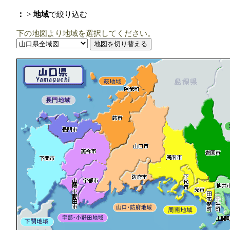
：
>
地域
で絞り込む
下の地図より地域を選択してください。