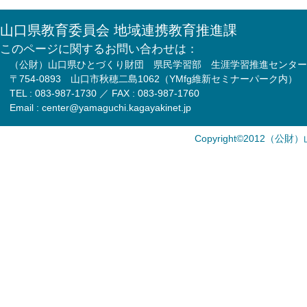
山口県教育委員会 地域連携教育推進課
このページに関するお問い合わせは：
（公財）山口県ひとづくり財団 県民学習部 生涯学習推進センター
〒754-0893 山口市秋穂二島1062（YMfg維新セミナーパーク内）
TEL : 083-987-1730 ／ FAX : 083-987-1760
Email : center@yamaguchi.kagayakinet.jp
Copyright©2012（公財）