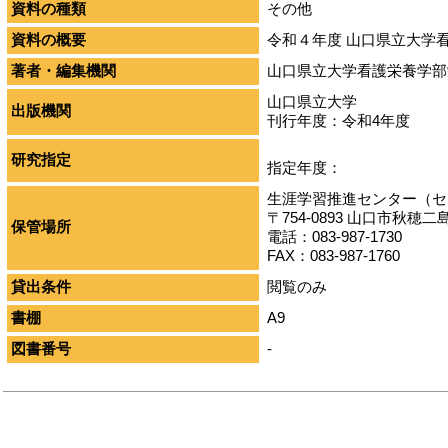
資料の種類
その他
資料の概要
令和４年度 山口県立大学
著者・編集機関
山口県立大学看護栄養学部
山口県立大学
出版機関
刊行年度：令和4年度
研究指定
指定年度：
生涯学習推進センター（セ
〒754-0893 山口市秋穂
保管場所
電話：083-987-1730
FAX：083-987-1760
貸出条件
閲覧のみ
書棚
A9
図書番号
-