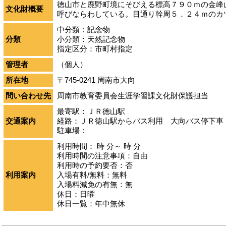
徳山市と鹿野町境にそびえる標高７９０ｍの金峰
文化財概要
呼びならわしている。目通り幹周５．２４ｍのカ
中分類：記念物
分類
小分類：天然記念物
指定区分：市町村指定
管理者
（個人）
所在地
〒745-0241 周南市大向
問い合わせ先
周南市教育委員会生涯学習課文化財保護担当
最寄駅：ＪＲ徳山駅
交通案内
経路：ＪＲ徳山駅からバス利用 大向バス停下車
駐車場：
利用時間： 時 分～ 時 分
利用時間の注意事項：自由
利用時の予約要否：否
利用案内
入場有料/無料：無料
入場料減免の有無：無
休日：
日曜
休日一覧：年中無休