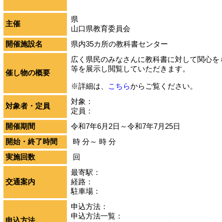
県
主催
山口県教育委員会
開催施設名
県内35カ所の教科書センター
広く県民のみなさんに教科書に対して関心を
等を展示し閲覧していただきます。
催し物の概要
※詳細は、
こちら
からご覧ください。
対象：
対象者・定員
定員：
開催期間
令和7年6月2日～令和7年7月25日
開始・終了時間
時 分～ 時 分
実施回数
回
最寄駅：
交通案内
経路：
駐車場：
申込方法：
申込方法一覧：
申込方法