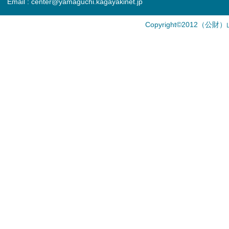
Email : center@yamaguchi.kagayakinet.jp
Copyright©2012（公財）