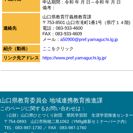
申込期間：令和 年 月 日～令和 年 月 日
備考：
山口県教育庁義務教育課
〒753-8501 山口市滝町1番1号（県庁１４階)
連絡先
電話：083-933-4600
FAX：083-933-4609
メール：
a50900@pref.yamaguchi.lg.jp
紹介（動画）
ここ
をクリック
リンク先アドレス
https://www.pref.yamaguchi.lg.jp/
山口県教育委員会 地域連携教育推進課
このページに関するお問い合わせは：
（公財）山口県ひとづくり財団 県民学習部 生涯学習推進センター
〒754-0893 山口市秋穂二島1062（YMfg維新セミナーパーク内）
TEL : 083-987-1730 ／ FAX : 083-987-1760