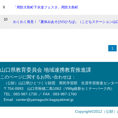
9
「周防大島町下水道フェスタ」周防大島町
10
わくわく発見！『夏休みあそびのひろば』（こどもステーション山
１
山口県教育委員会 地域連携教育推進課
このページに関するお問い合わせは：
（公財）山口県ひとづくり財団 県民学習部 生涯学習推進センター
〒754-0893 山口市秋穂二島1062（YMfg維新セミナーパーク内）
TEL : 083-987-1730 ／ FAX : 083-987-1760
Email : center@yamaguchi.kagayakinet.jp
Copyright©2012（公財）