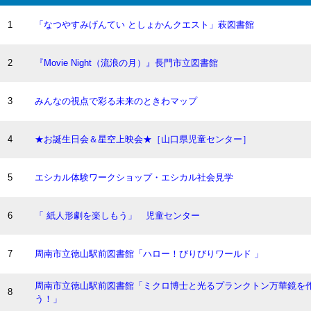
1
「なつやすみげんてい としょかんクエスト」萩図書館
2
『Movie Night（流浪の月）』長門市立図書館
3
みんなの視点で彩る未来のときわマップ
4
★お誕生日会＆星空上映会★［山口県児童センター］
5
エシカル体験ワークショップ・エシカル社会見学
6
「 紙人形劇を楽しもう」 児童センター
7
周南市立徳山駅前図書館「ハロー！びりびりワールド 」
周南市立徳山駅前図書館「ミクロ博士と光るプランクトン万華鏡を
8
う！」