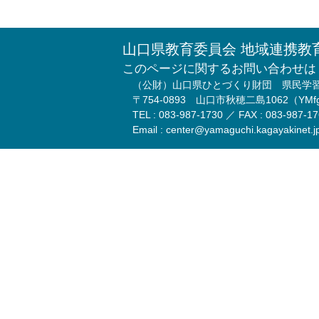
山口県教育委員会 地域連携教
このページに関するお問い合わせは
（公財）山口県ひとづくり財団 県民学
〒754-0893 山口市秋穂二島1062（Y
TEL : 083-987-1730 ／ FAX : 083-987-1
Email : center@yamaguchi.kagayakinet.j