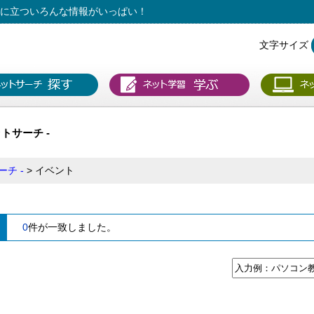
役に立ついろんな情報がいっぱい！
文字サイズ
ットサーチ -
チ -
イベント
0
件が一致しました。