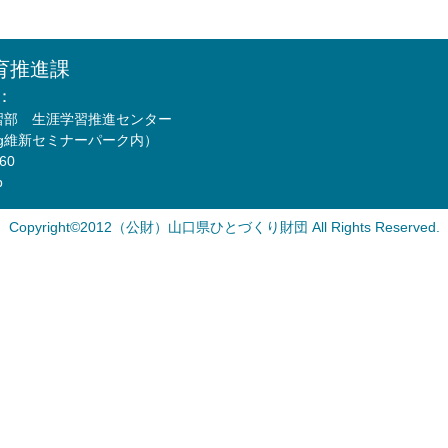
育推進課
：
習部 生涯学習推進センター
Mfg維新セミナーパーク内）
760
p
Copyright©2012（公財）山口県ひとづくり財団 All Rights Reserved.