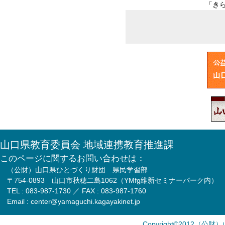
「き
山口県教育委員会 地域連携教育推進課
このページに関するお問い合わせは：
（公財）山口県ひとづくり財団 県民学習部
〒754-0893 山口市秋穂二島1062（YMfg維新セミナーパーク内）
TEL : 083-987-1730 ／ FAX : 083-987-1760
Email : center@yamaguchi.kagayakinet.jp
Copyright©2012（公財）