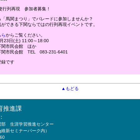
信使行列再現 参加者募集！
る「馬関まつり」でパレードに参加しませんか？
流ができる下関ならではの行列再現イベントです。
ちら
からご覧ください。
3日(土) 11:00～18:00
関市民会館 ほか
市民会館 TEL 083-231-6401
登録です
▲もどる
育推進課
：
習部 生涯学習推進センター
Mfg維新セミナーパーク内）
760