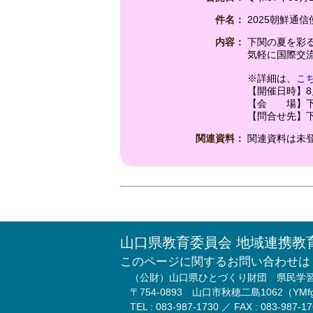
件名：
2025朝鮮通
内容：
下関の夏を彩
気軽に国際交
※詳細は、
こ
【開催日時】8月2
【会 場】下
【問合せ先】下関
関連資料：
関連資料は未
山口県教育委員会 地域連携教
このページに関するお問い合わせは
（公財）山口県ひとづくり財団 県民学
〒754-0893 山口市秋穂二島1062（Y
TEL : 083-987-1730 ／ FAX : 083-987-1