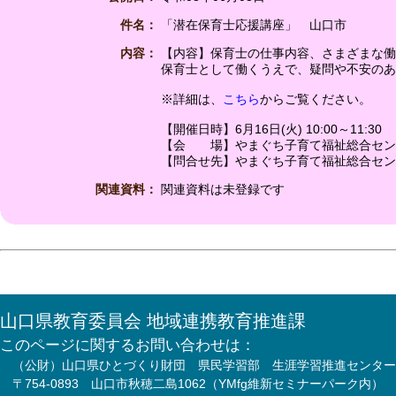
件名：
「潜在保育士応援講座」 山口市
内容：
【内容】保育士の仕事内容、さまざまな働
保育士として働くうえで、疑問や不安のあ
※詳細は、
こちら
からご覧ください。
【開催日時】6月16日(火) 10:00～11:30
【会 場】やまぐち子育て福祉総合セン
【問合せ先】やまぐち子育て福祉総合センター T
関連資料：
関連資料は未登録です
山口県教育委員会 地域連携教育推進課
このページに関するお問い合わせは：
（公財）山口県ひとづくり財団 県民学習部 生涯学習推進センター
〒754-0893 山口市秋穂二島1062（YMfg維新セミナーパーク内）