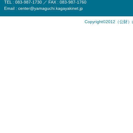
TEL : 083-987-1730 ／ FAX : 083-987-1760
Email : center@yamaguchi.kagayakinet.jp
Copyright©2012（公財）