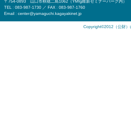
〒754-0893 山口市秋穂二島1062（YMfg維新セミナーパーク内）
TEL : 083-987-1730 ／ FAX : 083-987-1760
Email : center@yamaguchi.kagayakinet.jp
Copyright©2012（公財）