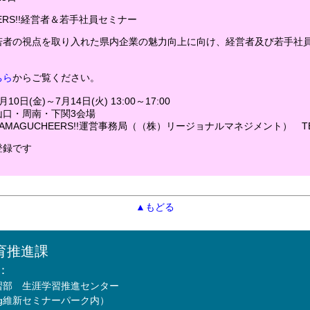
EERS!!経営者＆若手社員セミナー
若者の視点を取り入れた県内企業の魅力向上に向け、経営者及び若手社員
ちら
からご覧ください。
0日(金)～7月14日(火) 13:00～17:00
口・周南・下関3会場
MAGUCHEERS!!運営事務局（（株）リージョナルマネジメント） TEL 0
登録です
▲もどる
育推進課
：
習部 生涯学習推進センター
Mfg維新セミナーパーク内）