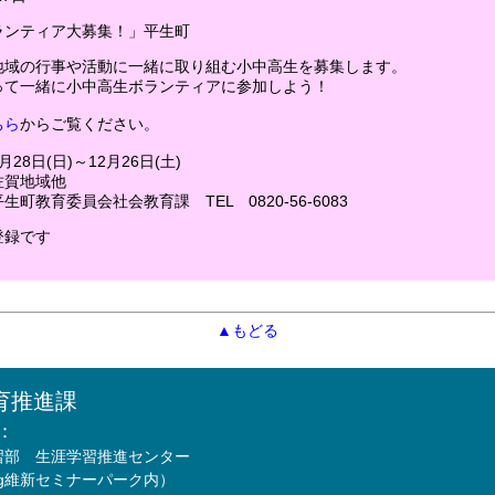
ランティア大募集！」平生町
地域の行事や活動に一緒に取り組む小中高生を募集します。
って一緒に小中高生ボランティアに参加しよう！
ちら
からご覧ください。
28日(日)～12月26日(土)
賀地域他
町教育委員会社会教育課 TEL 0820-56-6083
登録です
▲もどる
育推進課
：
習部 生涯学習推進センター
Mfg維新セミナーパーク内）