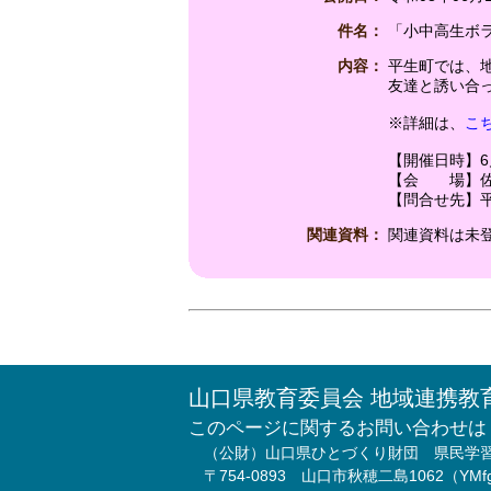
件名：
「小中高生ボ
内容：
平生町では、
友達と誘い合
※詳細は、
こ
【開催日時】6月
【会 場】佐
【問合せ先】平生
関連資料：
関連資料は未
山口県教育委員会 地域連携教
このページに関するお問い合わせは
（公財）山口県ひとづくり財団 県民学
〒754-0893 山口市秋穂二島1062（Y