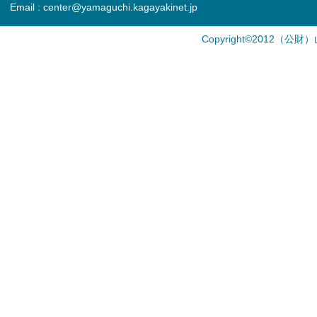
Email : center@yamaguchi.kagayakinet.jp
Copyright©2012（公財）