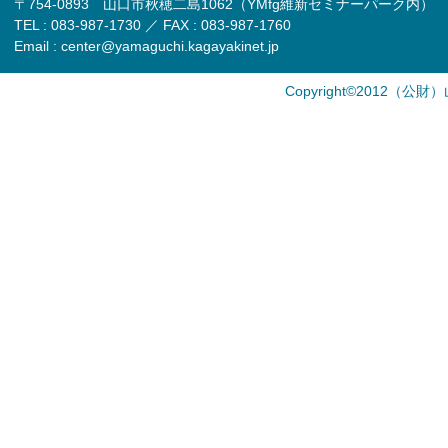
〒754-0893 山口市秋穂二島1062（YMfg維新セミナーパーク内）
TEL : 083-987-1730 ／ FAX : 083-987-1760
Email : center@yamaguchi.kagayakinet.jp
Copyright©2012（公財）