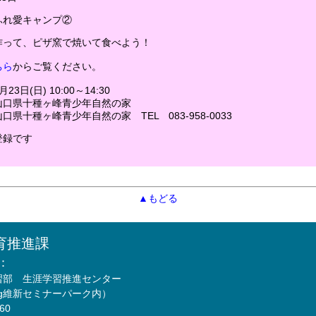
ふれ愛キャンプ②
作って、ピザ窯で焼いて食べよう！
ちら
からご覧ください。
3日(日) 10:00～14:30
口県十種ヶ峰青少年自然の家
県十種ヶ峰青少年自然の家 TEL 083-958-0033
登録です
▲もどる
育推進課
：
習部 生涯学習推進センター
Mfg維新セミナーパーク内）
760