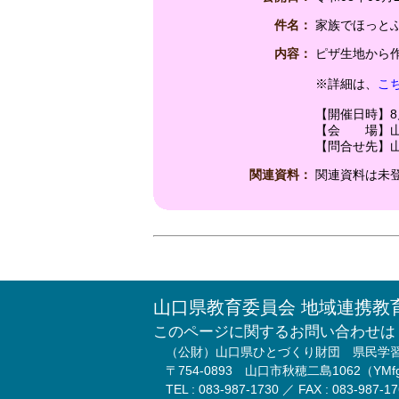
件名：
家族でほっと
内容：
ピザ生地から
※詳細は、
こ
【開催日時】8月2
【会 場】山
【問合せ先】山口
関連資料：
関連資料は未
山口県教育委員会 地域連携教
このページに関するお問い合わせは
（公財）山口県ひとづくり財団 県民学
〒754-0893 山口市秋穂二島1062（Y
TEL : 083-987-1730 ／ FAX : 083-987-1