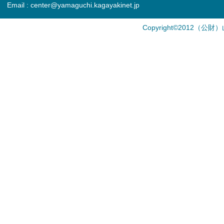
Email : center@yamaguchi.kagayakinet.jp
Copyright©2012（公財）