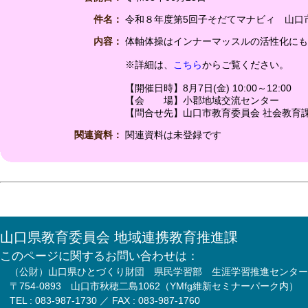
件名：
令和８年度第5回子そだてマナビィ 山口
内容：
体軸体操はインナーマッスルの活性化にも
※詳細は、
こちら
からご覧ください。
【開催日時】8月7日(金) 10:00～12:00
【会 場】小郡地域交流センター
【問合せ先】山口市教育委員会 社会教育課 TE
関連資料：
関連資料は未登録です
山口県教育委員会 地域連携教育推進課
このページに関するお問い合わせは：
（公財）山口県ひとづくり財団 県民学習部 生涯学習推進センター
〒754-0893 山口市秋穂二島1062（YMfg維新セミナーパーク内）
TEL : 083-987-1730 ／ FAX : 083-987-1760