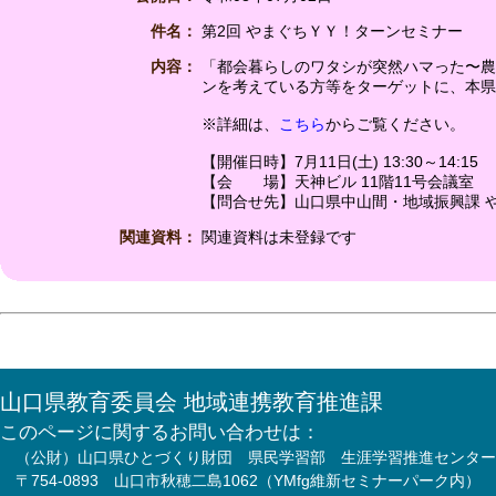
件名：
第2回 やまぐちＹＹ！ターンセミナー
内容：
「都会暮らしのワタシが突然ハマった〜農
ンを考えている方等をターゲットに、本県
※詳細は、
こちら
からご覧ください。
【開催日時】7月11日(土) 13:30～14:15
【会 場】天神ビル 11階11号会議室
【問合せ先】山口県中山間・地域振興課 やまぐ
関連資料：
関連資料は未登録です
山口県教育委員会 地域連携教育推進課
このページに関するお問い合わせは：
（公財）山口県ひとづくり財団 県民学習部 生涯学習推進センター
〒754-0893 山口市秋穂二島1062（YMfg維新セミナーパーク内）