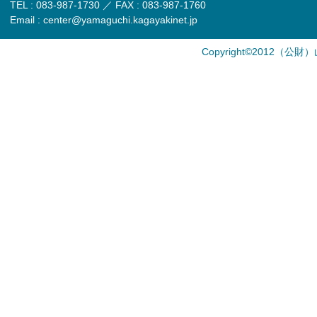
TEL : 083-987-1730 ／ FAX : 083-987-1760
Email : center@yamaguchi.kagayakinet.jp
Copyright©2012（公財）