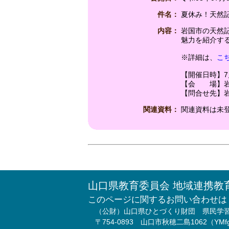
件名：
夏休み！天然
内容：
岩国市の天然
魅力を紹介す
※詳細は、
こ
【開催日時】7月3
【会 場】岩
【問合せ先】岩国
関連資料：
関連資料は未
山口県教育委員会 地域連携教
このページに関するお問い合わせは
（公財）山口県ひとづくり財団 県民学
〒754-0893 山口市秋穂二島1062（Y