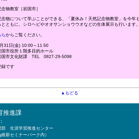
記念物教室［岩国市］
記念物について学ぶことができる、「夏休み！天然記念物教室」を今年
るとともに、シロヘビやオオサンショウウオなどの生体展示も行います
ちら
からご覧ください。
1日(金) 10:00～11:50
国市役所１階多目的ホール
市文化財課 TEL 0827-29-5098
登録です
▲もどる
育推進課
：
習部 生涯学習推進センター
Mfg維新セミナーパーク内）