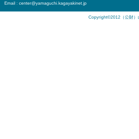
Email : center@yamaguchi.kagayakinet.jp
Copyright©2012（公財）