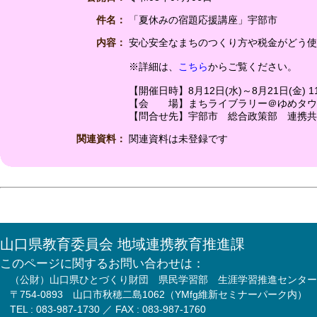
件名：
「夏休みの宿題応援講座」宇部市
内容：
安心安全なまちのつくり方や税金がどう使
※詳細は、
こちら
からご覧ください。
【開催日時】8月12日(水)～8月21日(金) 11:
【会 場】まちライブラリー＠ゆめタウ
【問合せ先】宇部市 総合政策部 連携共創推進
関連資料：
関連資料は未登録です
山口県教育委員会 地域連携教育推進課
このページに関するお問い合わせは：
（公財）山口県ひとづくり財団 県民学習部 生涯学習推進センター
〒754-0893 山口市秋穂二島1062（YMfg維新セミナーパーク内）
TEL : 083-987-1730 ／ FAX : 083-987-1760