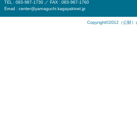
TEL : 083-987-1730 ／ FAX : 083-987-1760
Email : center@yamaguchi.kagayakinet.jp
Copyright©2012（公財）