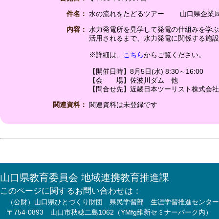
件名：
水の流れをたどるツアー 山口県企業
内容：
水力発電所を見学して発電の仕組みを学ぶ
活用されるまで、水力発電に関係する施設
※詳細は、
こちら
からご覧ください。
【開催日時】8月5日(水) 8:30～16:00
【会 場】佐波川ダム 他
【問合せ先】近畿日本ツーリスト株式会社 山口
関連資料：
関連資料は未登録です
山口県教育委員会 地域連携教育推進課
このページに関するお問い合わせは：
（公財）山口県ひとづくり財団 県民学習部 生涯学習推進センター
〒754-0893 山口市秋穂二島1062（YMfg維新セミナーパーク内）