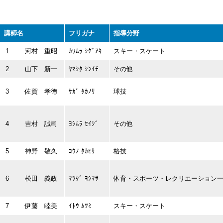
講師名
フリガナ
指導分野
1
河村 重昭
ｶﾜﾑﾗ ｼｹﾞｱｷ
スキー・スケート
2
山下 新一
ﾔﾏｼﾀ ｼﾝｲﾁ
その他
3
佐賀 孝徳
ｻｶﾞ ﾀｶﾉﾘ
球技
4
吉村 誠司
ﾖｼﾑﾗ ｾｲｼﾞ
その他
5
神野 敬久
ｺｳﾉ ﾀｶﾋｻ
格技
6
松田 義政
ﾏﾂﾀﾞ ﾖｼﾏｻ
体育・スポーツ・レクリエーション
7
伊藤 睦美
ｲﾄｳ ﾑﾂﾐ
スキー・スケート