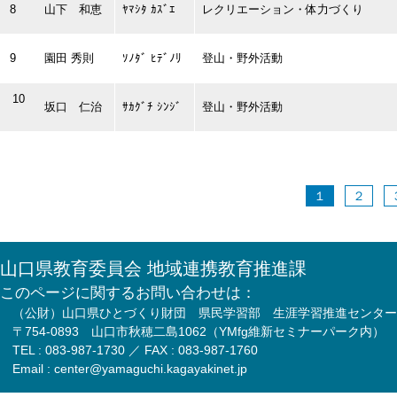
8
山下 和恵
ﾔﾏｼﾀ ｶｽﾞｴ
レクリエーション・体力づくり
9
園田 秀則
ｿﾉﾀﾞ ﾋﾃﾞﾉﾘ
登山・野外活動
10
坂口 仁治
ｻｶｸﾞﾁ ｼﾝｼﾞ
登山・野外活動
１
２
山口県教育委員会 地域連携教育推進課
このページに関するお問い合わせは：
（公財）山口県ひとづくり財団 県民学習部 生涯学習推進センター
〒754-0893 山口市秋穂二島1062（YMfg維新セミナーパーク内）
TEL : 083-987-1730 ／ FAX : 083-987-1760
Email : center@yamaguchi.kagayakinet.jp