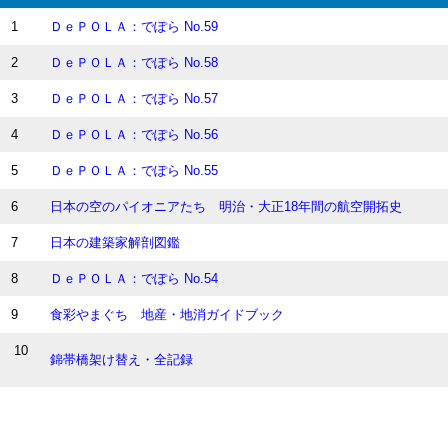
1
ＤｅＰＯＬＡ：でぽら No.59
2
ＤｅＰＯＬＡ：でぽら No.58
3
ＤｅＰＯＬＡ：でぽら No.57
4
ＤｅＰＯＬＡ：でぽら No.56
5
ＤｅＰＯＬＡ：でぽら No.55
6
日本の空のパイオニアたち 明治・大正18年間の航空開拓史
7
日本の建築家解剖図鑑
8
ＤｅＰＯＬＡ：でぽら No.54
9
食彩やまぐち 地産・地消ガイドブック
10
錦帯橋架け替え・全記録