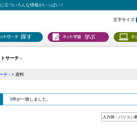
役に立ついろんな情報がいっぱい！
文字サイズ
ットサーチ -
チ -
資料
0
件が一致しました。