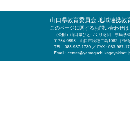
山口県教育委員会 地域連携教
このページに関するお問い合わせは
（公財）山口県ひとづくり財団 県民学
〒754-0893 山口市秋穂二島1062（Y
TEL : 083-987-1730 ／ FAX : 083-987-1
Email : center@yamaguchi.kagayakinet.j