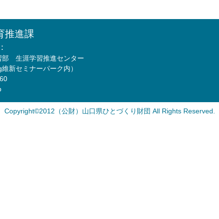
育推進課
：
習部 生涯学習推進センター
Mfg維新セミナーパーク内）
760
p
Copyright©2012（公財）山口県ひとづくり財団 All Rights Reserved.