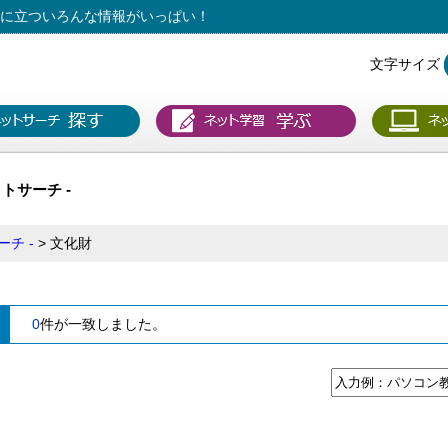
役に立ついろんな情報がいっぱい！
文字サイズ
ットサーチ -
チ -
文化財
0
件が一致しました。