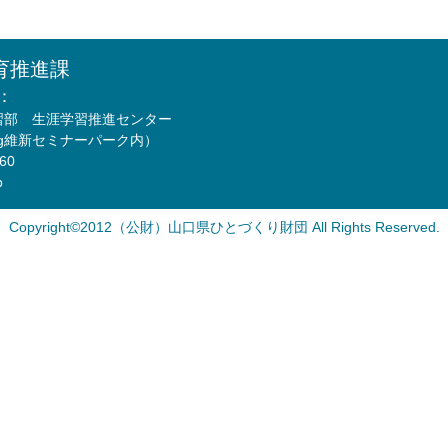
育推進課
：
習部 生涯学習推進センター
Mfg維新セミナーパーク内）
760
p
Copyright©2012（公財）山口県ひとづくり財団 All Rights Reserved.