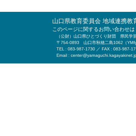
山口県教育委員会 地域連携教
このページに関するお問い合わせは
（公財）山口県ひとづくり財団 県民学
〒754-0893 山口市秋穂二島1062（Y
TEL : 083-987-1730 ／ FAX : 083-987-1
Email : center@yamaguchi.kagayakinet.j