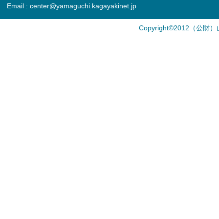
Email : center@yamaguchi.kagayakinet.jp
Copyright©2012（公財）