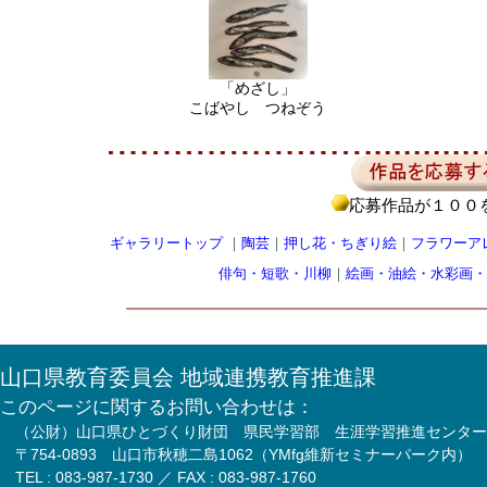
「めざし」
こばやし つねぞう
応募作品が１００
ギャラリートップ
｜
陶芸
｜
押し花・ちぎり絵
｜
フラワーア
俳句・短歌・川柳
｜
絵画・油絵・水彩画・
山口県教育委員会 地域連携教育推進課
このページに関するお問い合わせは：
（公財）山口県ひとづくり財団 県民学習部 生涯学習推進センター
〒754-0893 山口市秋穂二島1062（YMfg維新セミナーパーク内）
TEL : 083-987-1730 ／ FAX : 083-987-1760